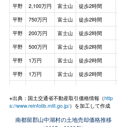
平野
2,100万円
富士山
徒歩2時間
17
平野
750万円
富士山
徒歩2時間
50
平野
200万円
富士山
徒歩2時間
66
平野
500万円
富士山
徒歩2時間
57
平野
1万円
富士山
徒歩2時間
50
平野
1万円
富士山
徒歩2時間
46
平野
1,300万円
富士山
徒歩2時間
14
※出典：国土交通省不動産取引価格情報（
http
山中
2,000万円
富士山
徒歩2時間
12
s://www.reinfolib.mlit.go.jp/
）を加工して作成
山中
1,000万円
富士山
徒歩2時間
58
南都留郡山中湖村の土地売却価格推移