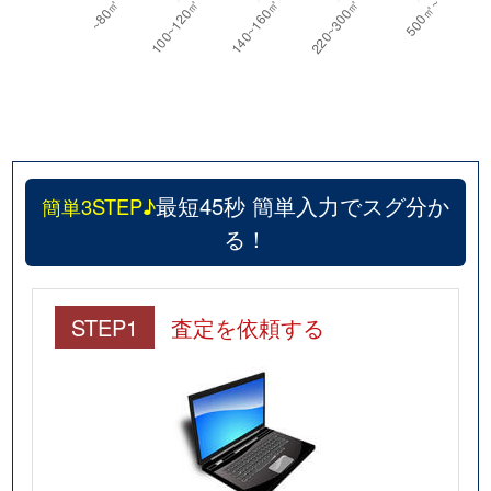
最短45秒 簡単入力でスグ分か
簡単3STEP♪
る！
STEP1
査定を依頼する