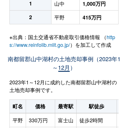
1
山中
1,000万円
2
平野
415万円
※出典：国土交通省不動産取引価格情報 （
http
s://www.reinfolib.mlit.go.jp/
）を加工して作成
南都留郡山中湖村の土地売却事例（2023年1
～12月）
2023年1～12月に成約した南都留郡山中湖村の
土地売却事例です。
町名
価格
最寄駅
駅徒歩
土
平野
330万円
富士山
徒歩2時間
45