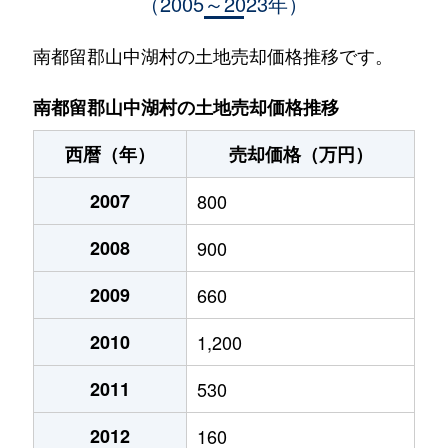
（2005～2023年）
山中
700万円
富士山
徒歩1時間45分
53
山中
800万円
富士山
徒歩1時間45分
49
南都留郡山中湖村の土地売却価格推移です。
山中
1,400万円
-
-
99
南都留郡山中湖村の土地売却価格推移
西暦（年）
売却価格（万円）
2007
800
2008
900
2009
660
2010
1,200
2011
530
2012
160