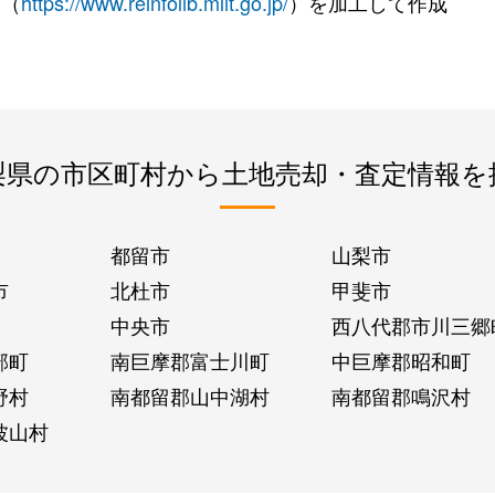
 （
https://www.reinfolib.mlit.go.jp/
）を加工して作成
梨県の市区町村から土地売却・査定情報を
都留市
山梨市
市
北杜市
甲斐市
中央市
西八代郡市川三郷
部町
南巨摩郡富士川町
中巨摩郡昭和町
野村
南都留郡山中湖村
南都留郡鳴沢村
波山村