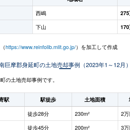
西嶋
27
下山
17
 （
https://www.reinfolib.mlit.go.jp/
）を加工して作成
南巨摩郡身延町の土地売却事例（2023年1～12月
身延町の土地売却事例です。
寄駅
駅徒歩
土地面積
徒歩28分
230m²
2万
徒歩45分
200m²
3万