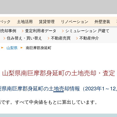
ーズ株式会社（東証グロース上
初めての方へ
ビスです 証券コード：4445
バック
土地活用
賃貸管理
リノベーション
外壁塗装
ライン講座
リビンマガジンBiz
不動産売却ご相談デスク
別売却事例
査定利用者データ
シミュレーション 戸建て
住み替え・買い替え
不動産売買
不動産仲介
山梨県
南巨摩郡身延町
山梨県南巨摩郡身延町の土地売却・査定
梨県南巨摩郡身延町の土地売却情報（2023年1～12
場です。すべて中央値をもとに算出しています。