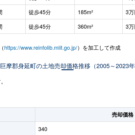
間
徒歩45分
185m²
3万
間
徒歩45分
360m²
3万
（
https://www.reinfolib.mlit.go.jp/
）を加工して作成
巨摩郡身延町の土地売却価格推移（2005～2023
す。
売却価格
340