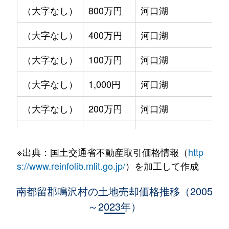
（大字なし）
800万円
河口湖
（大字なし）
400万円
河口湖
（大字なし）
100万円
河口湖
（大字なし）
1,000円
河口湖
（大字なし）
200万円
河口湖
（大字なし）
1,100万円
河口湖
※出典：国土交通省不動産取引価格情報（
http
（大字なし）
900万円
河口湖
s://www.reinfolib.mlit.go.jp/
）を加工して作成
（大字なし）
700万円
河口湖
南都留郡鳴沢村の土地売却価格推移（2005
～2023年）
（大字なし）
50万円
河口湖