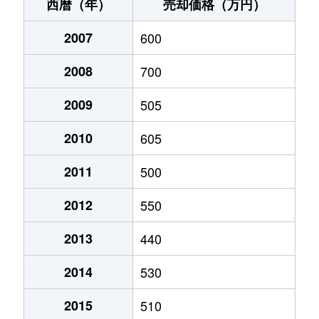
石和町広瀬
6,300万円
石和温泉
徒歩45
西暦（年）
売却価格（万円）
石和町広瀬
2,600万円
石和温泉
徒歩45
2007
600
石和町松本
1,000万円
石和温泉
徒歩13
2008
700
石和町松本
650万円
石和温泉
徒歩8
2009
505
石和町四日市場
2,500万円
石和温泉
徒歩23
2010
605
石和町四日市場
2,800万円
石和温泉
徒歩23
2011
500
2012
550
一宮町一ノ宮
350万円
山梨市
徒歩1時
2013
440
一宮町中尾
560万円
山梨市
徒歩1時
2014
530
春日居町桑戸
350万円
春日居町
徒歩9
2015
510
春日居町国府
800万円
石和温泉
徒歩21