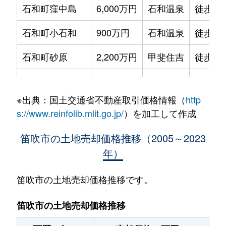
石和町窪中島
6,000万円
石和温泉
徒歩18
石和町小石和
900万円
石和温泉
徒歩1時
石和町砂原
2,200万円
甲斐住吉
徒歩1時
石和町中川
10万円
石和温泉
徒歩45
※出典：国土交通省不動産取引価格情報（
http
石和町八田
5,100万円
石和温泉
徒歩12
s://www.reinfolib.mlit.go.jp/
）を加工して作成
石和町広瀬
6,300万円
石和温泉
徒歩45
笛吹市の土地売却価格推移（2005～2023
年）
石和町広瀬
650万円
石和温泉
徒歩45
石和町広瀬
750万円
石和温泉
徒歩45
笛吹市の土地売却価格推移です。
石和町広瀬
6,300万円
石和温泉
徒歩45
笛吹市の土地売却価格推移