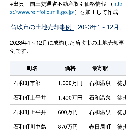
※出典：国土交通省不動産取引価格情報 （
http
s://www.reinfolib.mlit.go.jp/
）を加工して作成
笛吹市の土地売却事例（2023年1～12月）
2023年1～12月に成約した笛吹市の土地売却事
例です。
町名
価格
最寄駅
駅
石和町市部
1,600万円
石和温泉
徒歩13
石和町上平井
1,400万円
石和温泉
徒歩45
石和町上平井
600万円
石和温泉
徒歩45
石和町川中島
870万円
春日居町
徒歩45