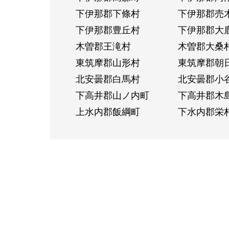
下伊那郡下條村
下伊那郡売
下伊那郡豊丘村
下伊那郡大
木曽郡王滝村
木曽郡大桑
東筑摩郡山形村
東筑摩郡朝
北安曇郡白馬村
北安曇郡小
下高井郡山ノ内町
下高井郡木
上水内郡飯綱町
下水内郡栄