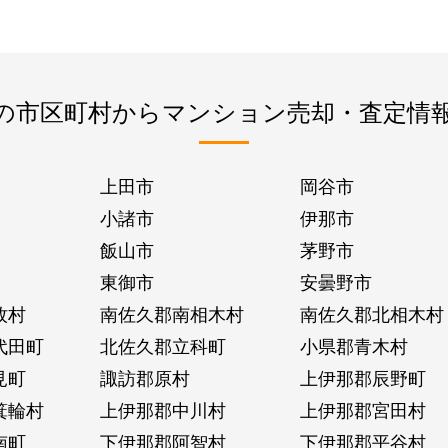
の市区町村からマンション売却・査定情
上田市
岡谷市
小諸市
伊那市
飯山市
茅野市
東御市
安曇野市
牧村
南佐久郡南相木村
南佐久郡北相木村
代田町
北佐久郡立科町
小県郡青木村
見町
諏訪郡原村
上伊那郡辰野町
箕輪村
上伊那郡中川村
上伊那郡宮田村
南町
下伊那郡阿智村
下伊那郡平谷村