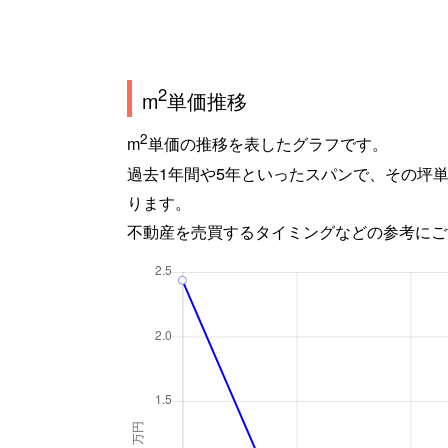
2
m
単価推移
2
m
単価の推移を表したグラフです。
過去1年間や5年といったスパンで、その坪
ります。
不動産を売買するタイミングなどの参考にご