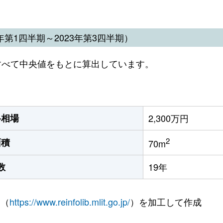
第1四半期～2023年第3四半期）
すべて中央値をもとに算出しています。
格相場
2,300万円
2
面積
70m
数
19年
 （
https://www.reinfolib.mlit.go.jp/
）を加工して作成