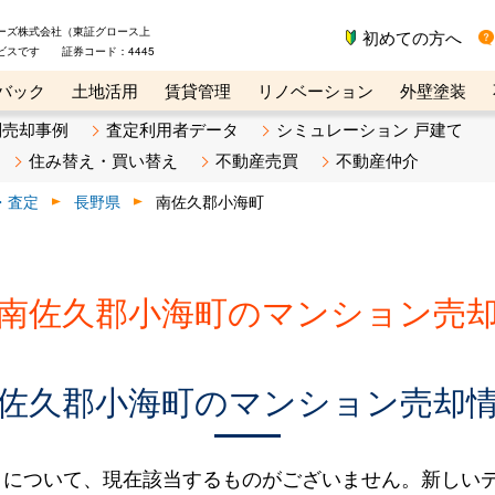
ーズ株式会社（東証グロース上
初めての方へ
ビスです 証券コード：4445
バック
土地活用
賃貸管理
リノベーション
外壁塗装
ライン講座
リビンマガジンBiz
不動産売却ご相談デスク
別売却事例
査定利用者データ
シミュレーション 戸建て
住み替え・買い替え
不動産売買
不動産仲介
・査定
長野県
南佐久郡小海町
南佐久郡小海町のマンション売
佐久郡小海町のマンション売却
タについて、現在該当するものがございません。新しい