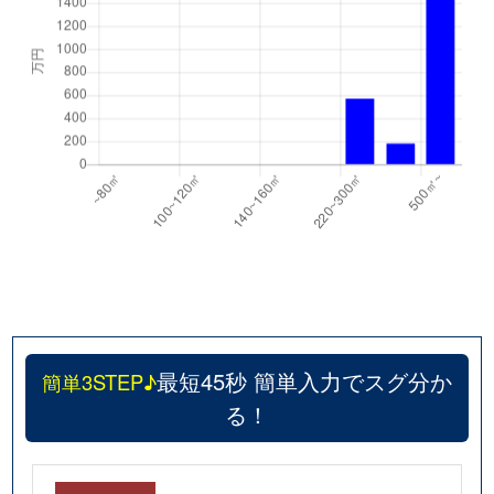
最短45秒 簡単入力でスグ分か
簡単3STEP♪
る！