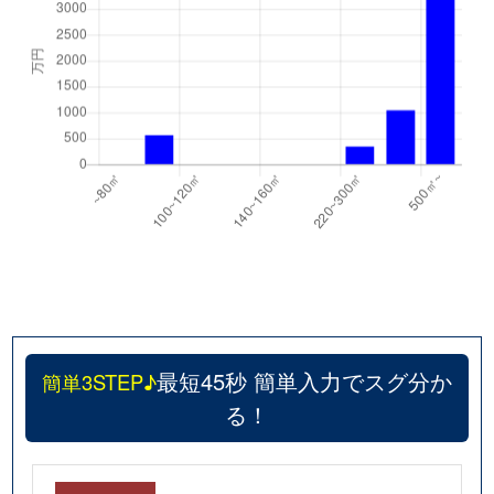
最短45秒 簡単入力でスグ分か
簡単3STEP♪
る！