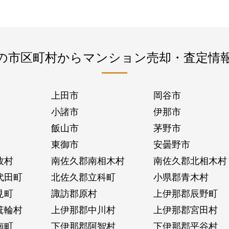
の市区町村からマンション売却・査定情
上田市
岡谷市
小諸市
伊那市
飯山市
茅野市
東御市
安曇野市
牧村
南佐久郡南相木村
南佐久郡北相木村
代田町
北佐久郡立科町
小県郡青木村
見町
諏訪郡原村
上伊那郡辰野町
箕輪村
上伊那郡中川村
上伊那郡宮田村
南町
下伊那郡阿智村
下伊那郡平谷村