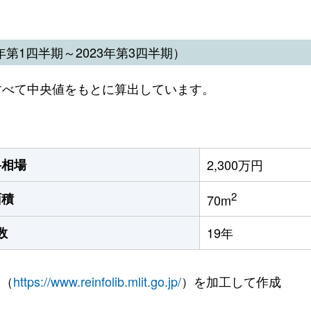
第1四半期～2023年第3四半期）
すべて中央値をもとに算出しています。
格相場
2,300万円
2
面積
70m
数
19年
 （
https://www.reinfolib.mlit.go.jp/
）を加工して作成