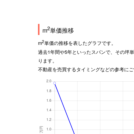
2
m
単価推移
2
m
単価の推移を表したグラフです。
過去1年間や5年といったスパンで、その坪
ります。
不動産を売買するタイミングなどの参考にご