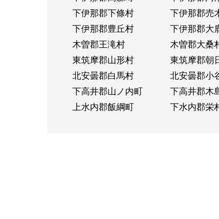
下伊那郡下條村
下伊那郡売
下伊那郡豊丘村
下伊那郡大
木曽郡王滝村
木曽郡大桑
東筑摩郡山形村
東筑摩郡朝
北安曇郡白馬村
北安曇郡小
下高井郡山ノ内町
下高井郡木
上水内郡飯綱町
下水内郡栄