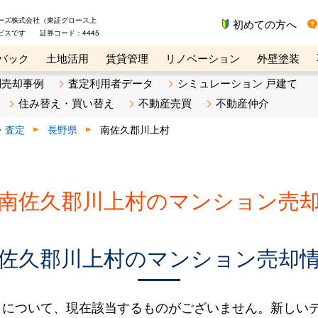
ーズ株式会社（東証グロース上
初めての方へ
ビスです 証券コード：4445
バック
土地活用
賃貸管理
リノベーション
外壁塗装
ライン講座
リビンマガジンBiz
不動産売却ご相談デスク
別売却事例
査定利用者データ
シミュレーション 戸建て
住み替え・買い替え
不動産売買
不動産仲介
・査定
長野県
南佐久郡川上村
南佐久郡川上村のマンション売
佐久郡川上村のマンション売却
タについて、現在該当するものがございません。新しい