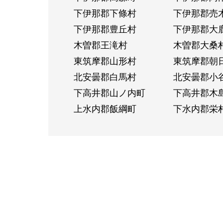
下伊那郡下條村
下伊那郡売
下伊那郡豊丘村
下伊那郡大
木曽郡王滝村
木曽郡大桑
東筑摩郡山形村
東筑摩郡朝
北安曇郡白馬村
北安曇郡小
下高井郡山ノ内町
下高井郡木
上水内郡飯綱町
下水内郡栄