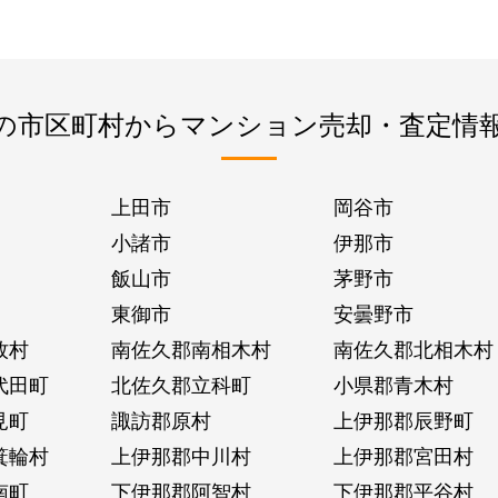
の市区町村からマンション売却・査定情
上田市
岡谷市
小諸市
伊那市
飯山市
茅野市
東御市
安曇野市
牧村
南佐久郡南相木村
南佐久郡北相木村
代田町
北佐久郡立科町
小県郡青木村
見町
諏訪郡原村
上伊那郡辰野町
箕輪村
上伊那郡中川村
上伊那郡宮田村
南町
下伊那郡阿智村
下伊那郡平谷村