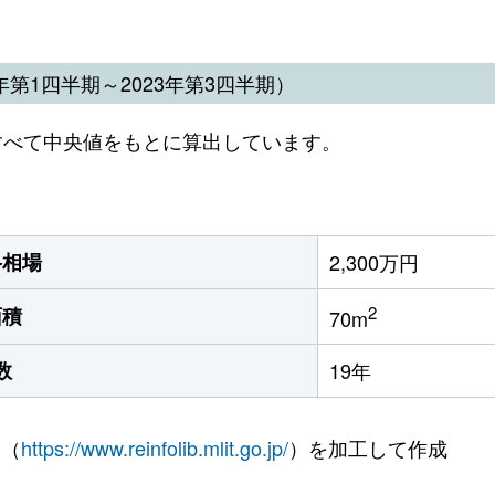
第1四半期～2023年第3四半期）
すべて中央値をもとに算出しています。
格相場
2,300万円
2
面積
70m
数
19年
 （
https://www.reinfolib.mlit.go.jp/
）を加工して作成