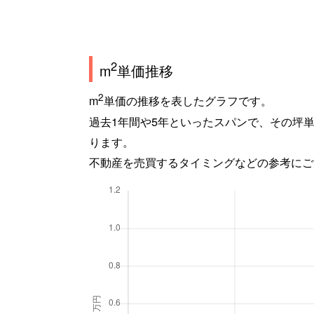
2
m
単価推移
2
m
単価の推移を表したグラフです。
過去1年間や5年といったスパンで、その坪
ります。
不動産を売買するタイミングなどの参考にご