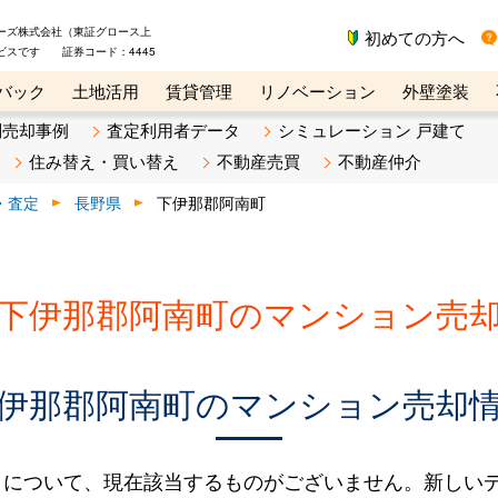
ーズ株式会社（東証グロース上
初めての方へ
ビスです 証券コード：4445
バック
土地活用
賃貸管理
リノベーション
外壁塗装
ライン講座
リビンマガジンBiz
不動産売却ご相談デスク
別売却事例
査定利用者データ
シミュレーション 戸建て
住み替え・買い替え
不動産売買
不動産仲介
・査定
長野県
下伊那郡阿南町
下伊那郡阿南町のマンション売
伊那郡阿南町のマンション売却
タについて、現在該当するものがございません。新しい