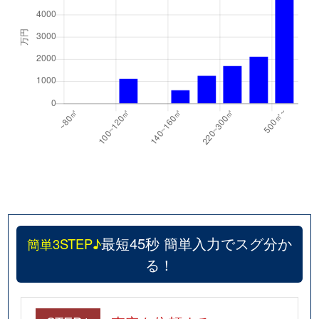
最短45秒 簡単入力でスグ分か
簡単3STEP♪
る！