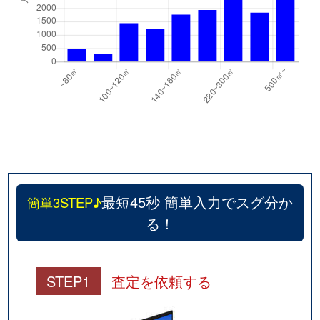
最短45秒 簡単入力でスグ分か
簡単3STEP♪
る！
STEP1
査定を依頼する