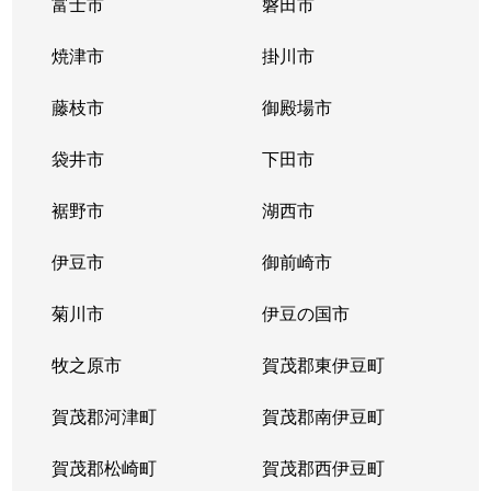
富士市
磐田市
焼津市
掛川市
藤枝市
御殿場市
袋井市
下田市
裾野市
湖西市
伊豆市
御前崎市
菊川市
伊豆の国市
牧之原市
賀茂郡東伊豆町
賀茂郡河津町
賀茂郡南伊豆町
賀茂郡松崎町
賀茂郡西伊豆町