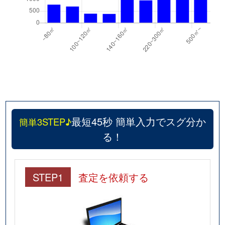
最短45秒 簡単入力でスグ分か
簡単3STEP♪
る！
STEP1
査定を依頼する