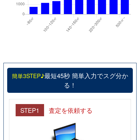
最短45秒 簡単入力でスグ分か
簡単3STEP♪
る！
STEP1
査定を依頼する