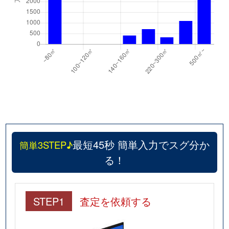
最短45秒 簡単入力でスグ分か
簡単3STEP♪
る！
STEP1
査定を依頼する