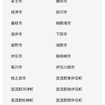
富士市
磐田市
焼津市
掛川市
藤枝市
御殿場市
袋井市
下田市
裾野市
湖西市
伊豆市
御前崎市
菊川市
伊豆の国市
牧之原市
賀茂郡東伊豆町
賀茂郡河津町
賀茂郡南伊豆町
賀茂郡松崎町
賀茂郡西伊豆町