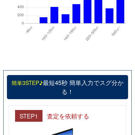
最短45秒 簡単入力でスグ分か
簡単3STEP♪
る！
STEP1
査定を依頼する