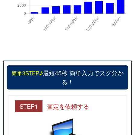
最短45秒 簡単入力でスグ分か
簡単3STEP♪
る！
STEP1
査定を依頼する