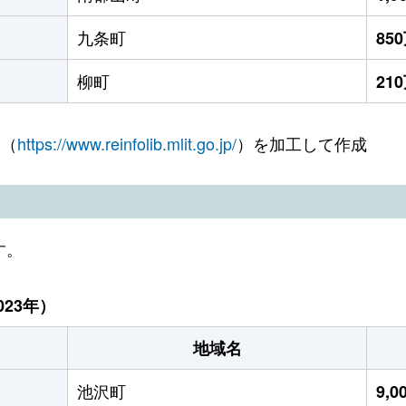
九条町
85
柳町
21
 （
https://www.reinfolib.mlit.go.jp/
）を加工して作成
す。
23年）
地域名
池沢町
9,