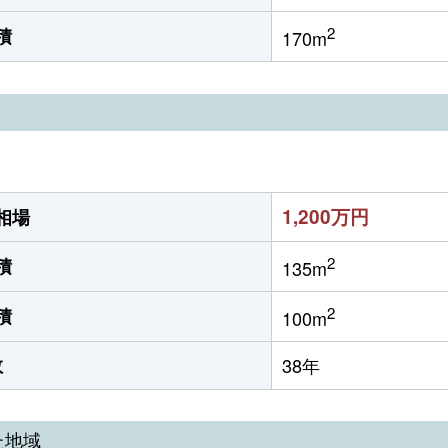
2
積
170m
1,200万円
相場
2
積
135m
2
積
100m
数
38年
た地域