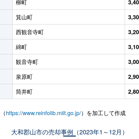
柳町
3,4
箕山町
3,3
西観音寺町
3,2
綿町
3,1
観音寺町
3,0
泉原町
2,9
筒井町
2,8
 （
https://www.reinfolib.mlit.go.jp/
）を加工して作成
大和郡山市の売却事例（2023年1～12月）