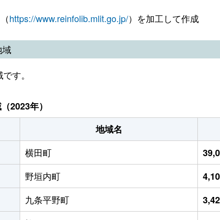
 （
https://www.reinfolib.mlit.go.jp/
）を加工して作成
地域
域です。
2023年）
地域名
横田町
39,
野垣内町
4,1
九条平野町
3,4