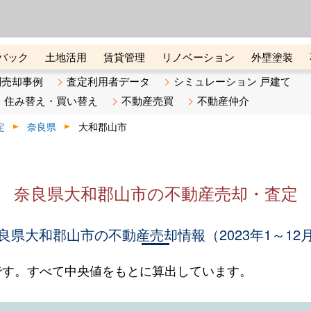
ーズ株式会社（東証グロース上
初めての方へ
ビスです 証券コード：4445
バック
土地活用
賃貸管理
リノベーション
外壁塗装
ライン講座
リビンマガジンBiz
不動産売却ご相談デスク
別売却事例
査定利用者データ
シミュレーション 戸建て
住み替え・買い替え
不動産売買
不動産仲介
定
奈良県
大和郡山市
奈良県大和郡山市の不動産売却・査定
良県大和郡山市の不動産売却情報（2023年1～12
です。すべて中央値をもとに算出しています。