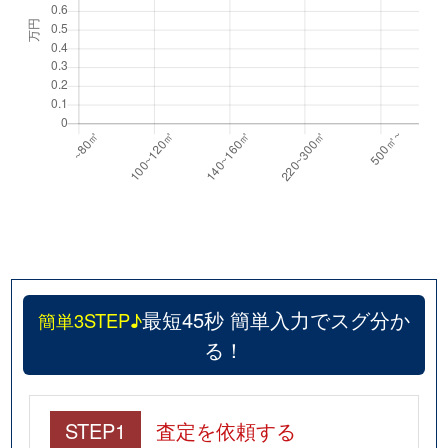
最短45秒 簡単入力でスグ分か
簡単3STEP♪
る！
STEP1
査定を依頼する