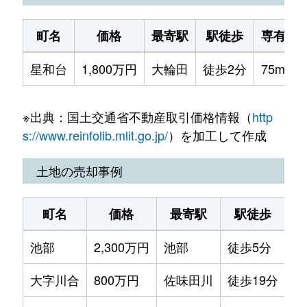
町名
価格
最寄駅
駅徒歩
専有面
星和台
1,800万円
大輪田
徒歩2分
75m²
※出典：国土交通省不動産取引価格情報（
http
s://www.reinfolib.mlit.go.jp/
）を加工して作成
土地の売却事例
町名
価格
最寄駅
駅徒歩
土
池部
2,300万円
池部
徒歩5分
49
大字川合
800万円
佐味田川
徒歩19分
23