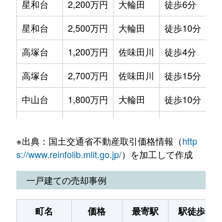
星和台
2,200万円
大輪田
徒歩6分
26
星和台
2,500万円
大輪田
徒歩10分
21
高塚台
1,200万円
佐味田川
徒歩4分
19
高塚台
2,700万円
佐味田川
徒歩15分
34
中山台
1,800万円
大輪田
徒歩10分
29
中山台
2,200万円
大輪田
徒歩13分
32
※出典：国土交通省不動産取引価格情報（
http
中山台
2,400万円
大輪田
徒歩8分
29
s://www.reinfolib.mlit.go.jp/
）を加工して作成
大字穴闇
1,300万円
池部
徒歩8分
17
一戸建ての売却事例
町名
価格
最寄駅
駅徒歩