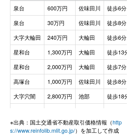
泉台
600万円
佐味田川
徒歩6分
泉台
30万円
佐味田川
徒歩8分
大字大輪田
240万円
大輪田
徒歩6分
星和台
1,300万円
大輪田
徒歩13分
星和台
2,000万円
大輪田
徒歩7分
高塚台
1,000万円
佐味田川
徒歩8分
大字穴闇
2,800万円
池部
徒歩18分
大字穴闇
1,000万円
池部
徒歩10分
※出典：国土交通省不動産取引価格情報（
http
広瀬台
1,700万円
佐味田川
徒歩9分
s://www.reinfolib.mlit.go.jp/
）を加工して作成