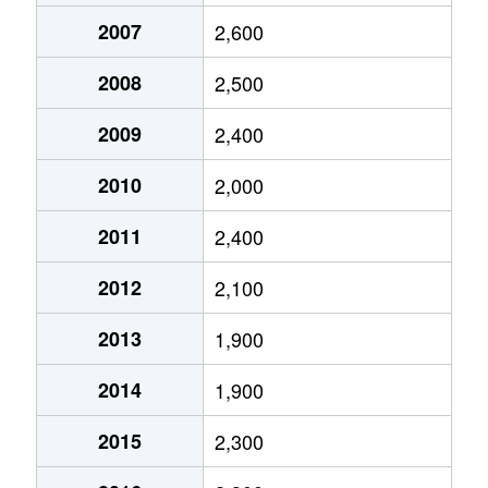
2007
2,600
東坊城町
1,500万円
坊城
徒歩4
2008
2,500
飛騨町
1,600万円
畝傍御陵前
徒歩1
2009
2,400
兵部町
200万円
大和八木
徒歩1
2010
2,000
曲川町
980万円
金橋
徒歩3
2011
2,400
曲川町
500万円
金橋
徒歩3
2012
2,100
見瀬町
3,400万円
岡寺
徒歩4
2013
1,900
見瀬町
16,000万円
橿原神宮前
徒歩1
2014
1,900
南八木町
610万円
畝傍
徒歩7
2015
2,300
山之坊町
1,800万円
耳成
徒歩1