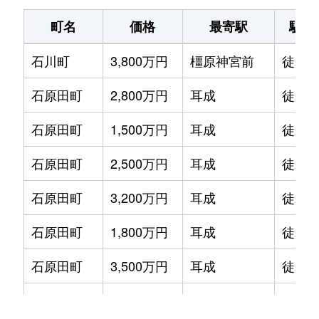
北妙法寺町
1,300万円
大和八木
徒歩16分
見瀬町
750万円
橿原神宮前
徒歩5分
町名
価格
最寄駅
駅徒
北八木町
4,400万円
大和八木
徒歩6分
見瀬町
1,200万円
橿原神宮前
徒歩3分
石川町
3,800万円
橿原神宮前
徒歩1
城殿町
1,600万円
畝傍御陵前
徒歩11分
見瀬町
800万円
橿原神宮前
徒歩3分
石原田町
2,800万円
耳成
徒歩4
木原町
3,000万円
大和八木
徒歩19分
南八木町
830万円
畝傍
徒歩8分
石原田町
1,500万円
耳成
徒歩4
葛本町
2,400万円
新ノ口
徒歩14分
石原田町
2,500万円
耳成
徒歩6
葛本町
2,800万円
新ノ口
徒歩14分
石原田町
3,200万円
耳成
徒歩1
葛本町
1,400万円
新ノ口
徒歩13分
石原田町
1,800万円
耳成
徒歩9
葛本町
1,400万円
新ノ口
徒歩13分
石原田町
3,500万円
耳成
徒歩5
久米町
3,600万円
橿原神宮前
徒歩3分
今井町
950万円
大和八木
徒歩1
久米町
1,900万円
橿原神宮前
徒歩2分