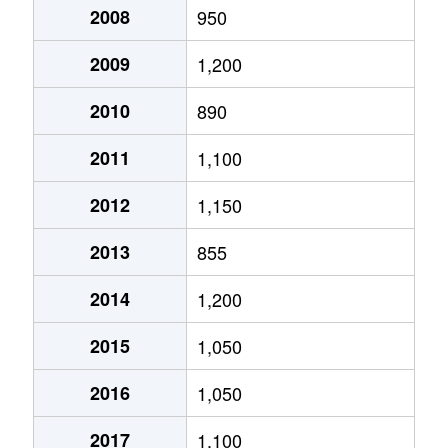
小槻町
5,900万円
真菅
徒歩1
2008
950
小綱町
2,200万円
大和八木
徒歩11分
大軽町
2,200万円
橿原神宮前
徒歩1
2009
1,200
上品寺町
7,500万円
大和八木
徒歩10分
大谷町
550万円
橿原神宮西口
徒歩1
2010
890
白橿町
2,000万円
岡寺
徒歩8分
膳夫町
4,500万円
耳成
徒歩1
2011
1,100
曽我町
150万円
真菅
徒歩20分
一町
80万円
坊城
徒歩2
2012
1,150
曽我町
1,400万円
真菅
徒歩13分
一町
810万円
坊城
徒歩2
2013
855
曽我町
1,700万円
大和八木
徒歩23分
北妙法寺町
2,500万円
真菅
徒歩1
2014
1,200
十市町
1,900万円
新ノ口
徒歩16分
北妙法寺町
2,800万円
真菅
徒歩1
2015
1,050
内膳町
4,700万円
大和八木
徒歩7分
北八木町
1,400万円
大和八木
徒歩5
2016
1,050
中曽司町
2,200万円
真菅
徒歩16分
城殿町
1,700万円
畝傍御陵前
徒歩1
2017
1,100