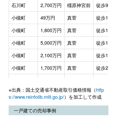
石川町
2,700万円
橿原神宮前
徒歩9分
新賀町
2,800万円
大和八木
徒歩3分
小槻町
49万円
真菅
徒歩19分
新賀町
1,300万円
大和八木
徒歩5分
小槻町
1,800万円
真菅
徒歩15分
新賀町
3,500万円
大和八木
徒歩3分
小槻町
5,000万円
真菅
徒歩19分
土橋町
540万円
真菅
徒歩4分
小槻町
2,100万円
真菅
徒歩16分
内膳町
2,400万円
大和八木
徒歩5分
小槻町
1,700万円
真菅
徒歩20分
中曽司町
1,400万円
真菅
徒歩8分
大軽町
390万円
岡寺
徒歩6分
西池尻町
1,300万円
橿原神宮西口
徒歩5分
※出典：国土交通省不動産取引価格情報（
http
膳夫町
1,200万円
香久山
徒歩8分
見瀬町
1,800万円
岡寺
徒歩1分
s://www.reinfolib.mlit.go.jp/
）を加工して作成
膳夫町
1,300万円
香久山
徒歩8分
見瀬町
890万円
橿原神宮前
徒歩3分
一戸建ての売却事例