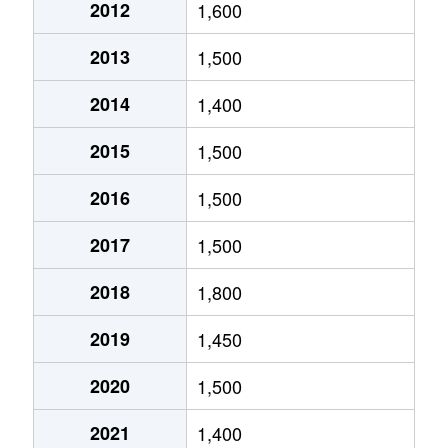
2012
1,600
曽我町
1,600万円
真菅
徒歩1
2013
1,500
曽我町
380万円
大和八木
徒歩2
2014
1,400
醍醐町
2,600万円
耳成
徒歩1
2015
1,500
高殿町
3,000万円
耳成
徒歩7
2016
1,500
土橋町
350万円
真菅
徒歩1
2017
1,500
土橋町
2,000万円
真菅
徒歩4
2018
1,800
土橋町
850万円
真菅
徒歩9
2019
1,450
十市町
2,400万円
新ノ口
徒歩1
2020
1,500
十市町
4,500万円
新ノ口
徒歩2
2021
1,400