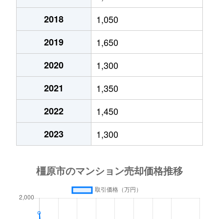
中曽司町
850万円
真菅
徒歩16分
木原町
2,500万円
大和八木
徒歩8
2018
1,050
中町
900万円
新ノ口
徒歩23分
葛本町
1,200万円
新ノ口
徒歩1
2019
1,650
縄手町
160万円
畝傍
徒歩15分
2020
1,300
葛本町
3,700万円
新ノ口
徒歩4
新口町
320万円
新ノ口
徒歩9分
2021
1,350
葛本町
1,100万円
新ノ口
徒歩9
新口町
2,200万円
新ノ口
徒歩8分
2022
1,450
葛本町
2,600万円
新ノ口
徒歩1
新口町
1,700万円
新ノ口
徒歩2分
2023
1,300
葛本町
2,200万円
新ノ口
徒歩5
東坊城町
800万円
坊城
徒歩4分
久米町
1,400万円
橿原神宮前
徒歩6
東坊城町
300万円
坊城
徒歩3分
久米町
4,500万円
橿原神宮前
徒歩3
東坊城町
1,300万円
坊城
徒歩7分
五井町
3,100万円
八木西口
徒歩1
法花寺町
1,300万円
耳成
徒歩8分