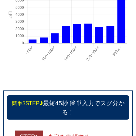
最短45秒 簡単入力でスグ分か
簡単3STEP♪
る！