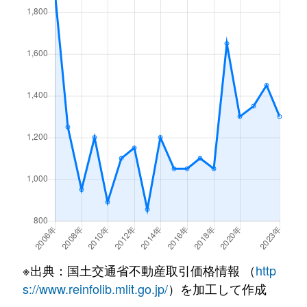
五井町
4,000万円
八木西口
徒歩1
曲川町
210万円
金橋
徒歩8分
五井町
3,100万円
大和八木
徒歩2
曲川町
1,100万円
金橋
徒歩6分
光陽町
700万円
坊城
徒歩1
見瀬町
5,000万円
橿原神宮前
徒歩4分
五条野町
2,500万円
岡寺
徒歩1
見瀬町
3,200万円
橿原神宮前
徒歩6分
五条野町
200万円
岡寺
徒歩8
南八木町
2,600万円
大和八木
徒歩14分
五条野町
1,200万円
岡寺
徒歩1
八木町
1,800万円
大和八木
徒歩9分
地黄町
1,100万円
大和八木
徒歩1
山之坊町
1,500万円
耳成
徒歩13分
地黄町
3,200万円
大和八木
徒歩1
山之坊町
240万円
耳成
徒歩6分
※出典：国土交通省不動産取引価格情報 （
http
地黄町
3,900万円
大和八木
徒歩9
和田町
3,000万円
橿原神宮前
徒歩18分
s://www.reinfolib.mlit.go.jp/
）を加工して作成