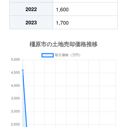
常盤町
3,200万円
耳成
徒歩1
2022
1,600
常盤町
6,300万円
耳成
徒歩1
2023
1,700
豊田町
4,500万円
新ノ口
徒歩1
豊田町
4,600万円
新ノ口
徒歩1
内膳町
3,300万円
大和八木
徒歩4
中曽司町
710万円
真菅
徒歩1
中曽司町
2,400万円
真菅
徒歩5
中曽司町
220万円
真菅
徒歩9
中曽司町
680万円
真菅
徒歩1