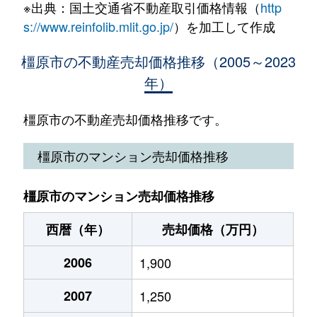
※出典：国土交通省不動産取引価格情報（
http
今井町
680万円
大和八木
徒歩1
五井町
1,600万円
大和八木
徒歩18分
s://www.reinfolib.mlit.go.jp/
）を加工して作成
今井町
1,300万円
大和八木
徒歩1
光陽町
1,300万円
坊城
徒歩13分
橿原市の不動産売却価格推移（2005～2023
年）
雲梯町
1,500万円
金橋
徒歩1
五条野町
1,400万円
岡寺
徒歩8分
雲梯町
1,400万円
坊城
徒歩8
橿原市の不動産売却価格推移です。
五条野町
3,200万円
岡寺
徒歩12分
畝傍町
1,800万円
畝傍御陵前
徒歩3
橿原市のマンション売却価格推移
地黄町
2,400万円
大和八木
徒歩6分
小房町
320万円
畝傍
徒歩7
地黄町
850万円
大和八木
徒歩16分
橿原市のマンション売却価格推移
小槻町
1,100万円
真菅
徒歩1
地黄町
930万円
大和八木
徒歩15分
西暦（年）
売却価格（万円）
小槻町
5,200万円
真菅
徒歩1
慈明寺町
2006
610万円
1,900
坊城
徒歩16分
小槻町
4,300万円
真菅
徒歩1
2007
1,250
小綱町
2,600万円
大和八木
徒歩9分