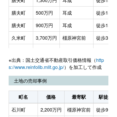
膳夫町
1,300万円
耳成
徒歩13分
膳夫町
500万円
耳成
徒歩13分
膳夫町
900万円
耳成
徒歩13分
久米町
3,700万円
橿原神宮前
徒歩3分
久米町
3,200万円
橿原神宮前
徒歩3分
※出典：国土交通省不動産取引価格情報（
http
久米町
850万円
橿原神宮前
徒歩3分
s://www.reinfolib.mlit.go.jp/
）を加工して作成
地黄町
1,200万円
大和八木
徒歩9分
土地の売却事例
上品寺町
2,000万円
大和八木
徒歩12分
町名
価格
最寄駅
駅徒歩
上品寺町
990万円
大和八木
徒歩20分
石川町
2,200万円
橿原神宮前
徒歩9分
新賀町
2,200万円
大和八木
徒歩8分