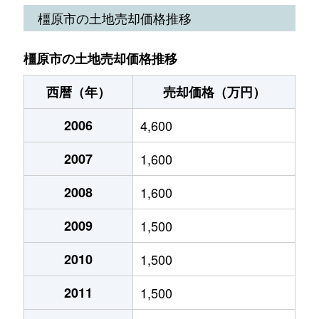
四条町
480万円
畝傍御陵前
徒歩1
橿原市の土地売却価格推移
四条町
3,100万円
畝傍御陵前
徒歩1
橿原市の土地売却価格推移
四条町
860万円
畝傍御陵前
徒歩9
西暦（年）
売却価格（万円）
小綱町
3,100万円
大和八木
徒歩1
2006
4,600
小綱町
3,300万円
大和八木
徒歩1
2007
1,600
菖蒲町
3,100万円
橿原神宮前
徒歩1
2008
1,600
菖蒲町
1,700万円
橿原神宮前
徒歩1
2009
1,500
白橿町
4,100万円
岡寺
徒歩7
2010
1,500
白橿町
4,200万円
岡寺
徒歩1
2011
1,500
曽我町
290万円
真菅
徒歩1