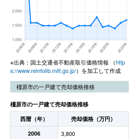
縄手町
4,700万円
畝傍
徒歩1
西池尻町
3,200万円
橿原神宮西口
徒歩4
西池尻町
450万円
橿原神宮西口
徒歩1
西池尻町
2,400万円
橿原神宮西口
徒歩1
新口町
1,800万円
新ノ口
徒歩9
※出典：国土交通省不動産取引価格情報 （
http
s://www.reinfolib.mlit.go.jp/
）を加工して作成
東坊城町
170万円
坊城
徒歩3
橿原市の一戸建て売却価格推移
東坊城町
170万円
坊城
徒歩3
橿原市の一戸建て売却価格推移
東坊城町
130万円
坊城
徒歩8
西暦（年）
売却価格（万円）
東坊城町
3,000万円
坊城
徒歩3
2006
3,800
東坊城町
2,800万円
坊城
徒歩6