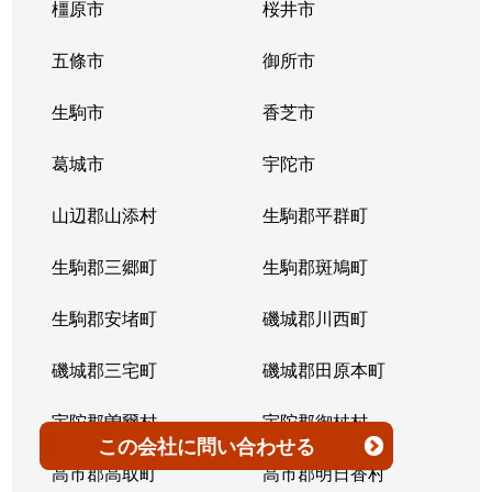
橿原市
桜井市
五條市
御所市
生駒市
香芝市
葛城市
宇陀市
山辺郡山添村
生駒郡平群町
生駒郡三郷町
生駒郡斑鳩町
生駒郡安堵町
磯城郡川西町
磯城郡三宅町
磯城郡田原本町
宇陀郡曽爾村
宇陀郡御杖村
この会社
に問い合わせる
高市郡高取町
高市郡明日香村