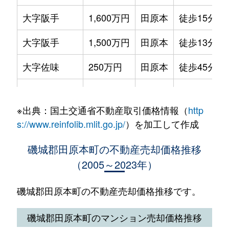
大字阪手
1,600万円
田原本
徒歩15分
大字宮森
1,600万円
笠縫
徒歩12分
大字阪手
1,500万円
田原本
徒歩13分
大字八尾
750万円
田原本
徒歩17分
大字佐味
250万円
田原本
徒歩45分
大字八尾
310万円
田原本
徒歩16分
大字千代
6,500万円
田原本
徒歩28分
（大字なし）
1,000万円
田原本
徒歩3分
※出典：国土交通省不動産取引価格情報（
http
大字秦庄
1,400万円
笠縫
徒歩14分
s://www.reinfolib.mlit.go.jp/
）を加工して作成
大字秦庄
380万円
田原本
徒歩9分
磯城郡田原本町の不動産売却価格推移
（2005～2023年）
大字秦庄
2,500万円
田原本
徒歩11分
大字保津
4,300万円
田原本
徒歩14分
磯城郡田原本町の不動産売却価格推移です。
大字保津
3,500万円
田原本
徒歩14分
磯城郡田原本町のマンション売却価格推移