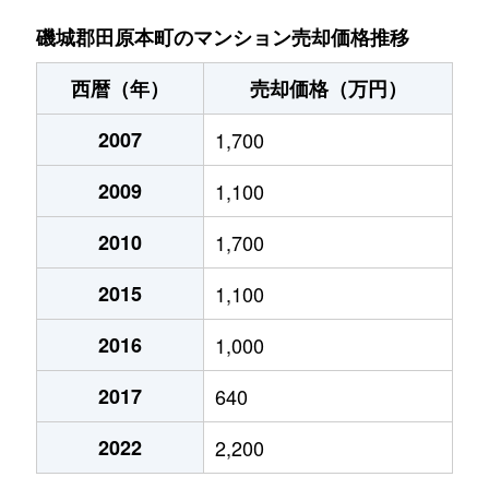
大字満田
200万円
田原本
徒歩45分
磯城郡田原本町のマンション売却価格推移
大字三笠
470万円
田原本
徒歩13分
西暦（年）
売却価格（万円）
大字八尾
530万円
石見
徒歩16分
2007
1,700
大字八尾
450万円
田原本
徒歩13分
2009
1,100
大字藥王寺
650万円
田原本
徒歩15分
2010
1,700
（大字なし）
570万円
田原本
徒歩5分
2015
1,100
（大字なし）
350万円
田原本
徒歩3分
2016
1,000
2017
640
2022
2,200