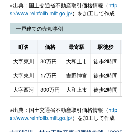
※出典：国土交通省不動産取引価格情報（
http
s://www.reinfolib.mlit.go.jp/
）を加工して作成
一戸建ての売却事例
町名
価格
最寄駅
駅徒歩
土
大字東川
30万円
大和上市
徒歩2時間
25
大字東川
17万円
吉野神宮
徒歩2時間
11
大字西河
300万円
大和上市
徒歩2時間
30
※出典：国土交通省不動産取引価格情報（
http
s://www.reinfolib.mlit.go.jp/
）を加工して作成