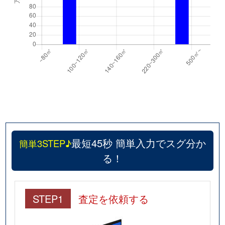
最短45秒 簡単入力でスグ分か
簡単3STEP♪
る！
STEP1
査定を依頼する