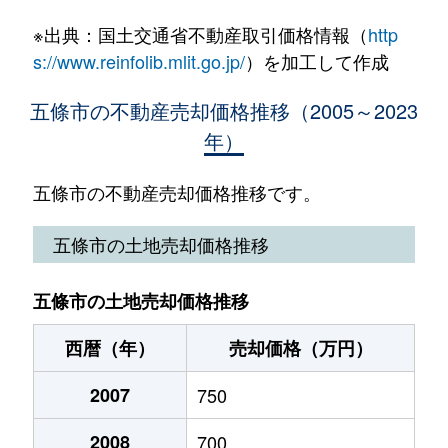
※出典：国土交通省不動産取引価格情報（
http
新町
80万円
五条(奈良)
徒歩20分
s://www.reinfolib.mlit.go.jp/
）を加工して作成
須恵
160万円
五条(奈良)
徒歩9分
五條市の不動産売却価格推移（2005～2023
年）
住川町
1,100万円
北宇智
徒歩12分
田園
770万円
五条(奈良)
徒歩45分
五條市の不動産売却価格推移です。
田園
800万円
五条(奈良)
徒歩45分
五條市の土地売却価格推移
田園
1,300万円
五条(奈良)
徒歩45分
五條市の土地売却価格推移
野原西
180万円
五条(奈良)
徒歩24分
西暦（年）
売却価格（万円）
二見
450万円
大和二見
徒歩4分
2007
750
二見
350万円
大和二見
徒歩4分
2008
700