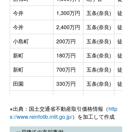
今井
1,300万円
五条(奈良)
徒歩1
今井
2,400万円
五条(奈良)
徒歩1
小島町
200万円
五条(奈良)
徒歩2
新町
180万円
五条(奈良)
徒歩1
新町
700万円
五条(奈良)
徒歩1
田園
330万円
五条(奈良)
徒歩4
田園
1,000万円
五条(奈良)
徒歩4
※出典：国土交通省不動産取引価格情報（
http
田園
1,600万円
五条(奈良)
徒歩4
s://www.reinfolib.mlit.go.jp/
）を加工して作成
西吉野町宗川野
56万円
五条(奈良)
徒歩2
一戸建ての売却事例