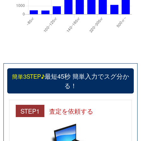
最短45秒 簡単入力でスグ分か
簡単3STEP♪
る！
STEP1
査定を依頼する