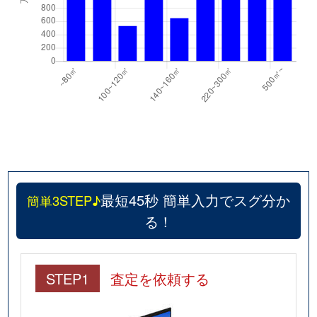
最短45秒 簡単入力でスグ分か
簡単3STEP♪
る！
STEP1
査定を依頼する