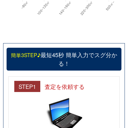
最短45秒 簡単入力でスグ分か
簡単3STEP♪
る！
STEP1
査定を依頼する