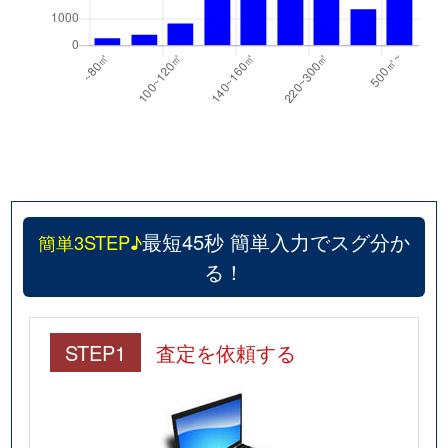
最短45秒 簡単入力でスグ分か
簡単3STEP♪
る！
STEP1
査定を依頼する