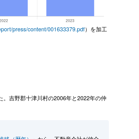
report/press/content/001633379.pdf
）を加工
吉野郡十津川村の2006年と2022年の仲
推移（暦年）
」から、不動産会社が仲介