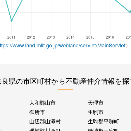
ttps://www.land.mlit.go.jp/webland/servlet/MainServlet
）
奈良県の市区町村から不動産仲介情報を探
大和郡山市
天理市
御所市
生駒市
山辺郡山添村
生駒郡平群町
町
磯城郡川西町
磯城郡三宅町