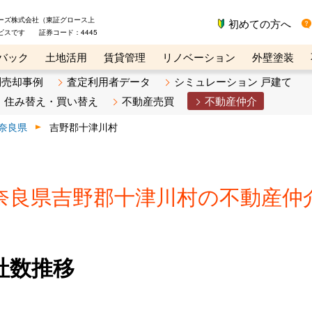
ーズ株式会社（東証グロース上
初めての方へ
ビスです 証券コード：4445
バック
土地活用
賃貸管理
リノベーション
外壁塗装
ライン講座
リビンマガジンBiz
不動産売却ご相談デスク
別売却事例
査定利用者データ
シミュレーション 戸建て
住み替え・買い替え
不動産売買
不動産仲介
奈良県
吉野郡十津川村
奈良県吉野郡十津川村の不動産仲
社数推移