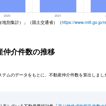
在地別集計）」（国土交通省）（
https://www.mlit.go.jp/
産仲介件数の推移
テムのデータをもとに、不動産仲介件数を算出しました。
。
公表している不動産業統計集「
売り物件成約報告件数の