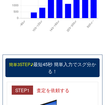
最短45秒 簡単入力でスグ分か
簡単3STEP♪
る！
STEP1
査定を依頼する