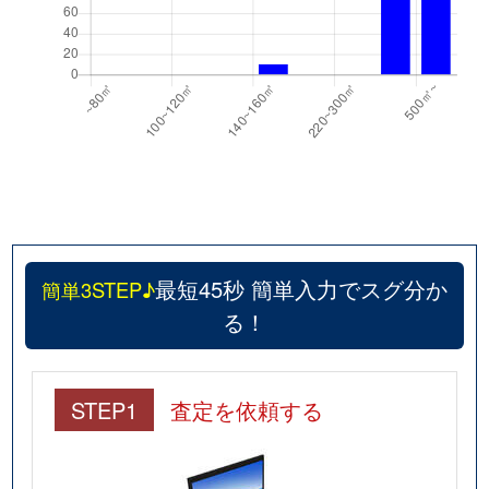
最短45秒 簡単入力でスグ分か
簡単3STEP♪
る！
STEP1
査定を依頼する