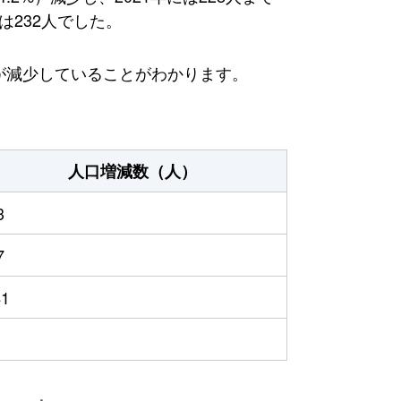
は232人でした。
が減少していることがわかります。
人口増減数（人）
3
7
41