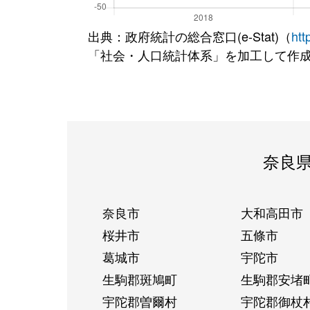
出典：政府統計の総合窓口(e-Stat)（
htt
「社会・人口統計体系」を加工して作
奈良
奈良市
大和高田市
桜井市
五條市
葛城市
宇陀市
生駒郡斑鳩町
生駒郡安堵
宇陀郡曽爾村
宇陀郡御杖