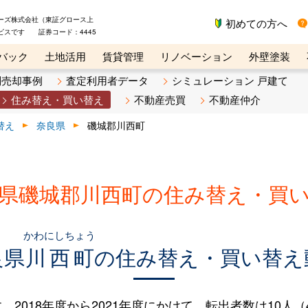
ーズ株式会社（東証グロース上
初めての方へ
ビスです 証券コード：4445
バック
土地活用
賃貸管理
リノベーション
外壁塗装
ライン講座
リビンマガジンBiz
不動産売却ご相談デスク
別売却事例
査定利用者データ
シミュレーション 戸建て
住み替え・買い替え
不動産売買
不動産仲介
替え
奈良県
磯城郡川西町
県磯城郡川西町の住み替え・買
かわにしちょう
良県
川西町
の住み替え・買い替え
018年度から2021年度にかけて、転出者数は10人（4.