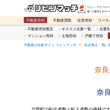
リビン・テクノロジ
場）が運営するサー
不動産売却
不動産買取
任意売却
リース
メタ住宅展示場
ベスト不動産カンパニー
オン
不動産売却査定
オススメ企業一覧
企業
マンション売却
土地売却
戸建て売却
不動産の比較サイト リビンマッチ
住み替え・買い
奈良
奈
川西町の転出者数と転入者数の推移です。2