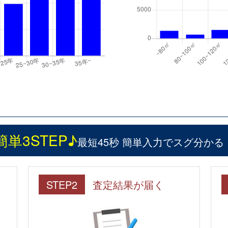
簡単3STEP♪
最短45秒 簡単入力でスグ分かる
STEP2
査定結果が届く