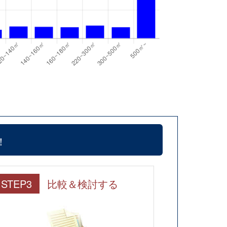
！
STEP3
比較＆検討する