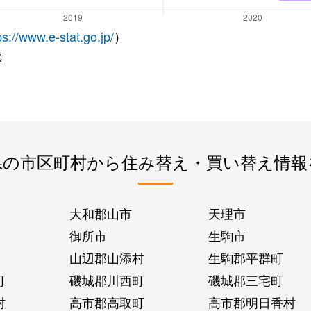
ps://www.e-stat.go.jp/
）
成
県の市区町村から住み替え・買い替え情報
大和郡山市
天理市
御所市
生駒市
山辺郡山添村
生駒郡平群町
町
磯城郡川西町
磯城郡三宅町
村
高市郡高取町
高市郡明日香村