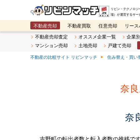
リビン・テクノロジ
場）が運営するサー
不動産売却
不動産買取
任意売却
リース
メタ住宅展示場
ベスト不動産カンパニー
オン
不動産売却査定
オススメ企業一覧
企業
マンション売却
土地売却
戸建て売却
不動産の比較サイト リビンマッチ
住み替え・買い
奈良
奈
吉野町の転出者数と転入者数の推移です。2