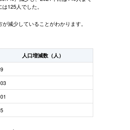
には125人でした。
方が減少していることがわかります。
人口増減数（人）
89
103
101
15