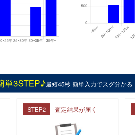
簡単3STEP♪
最短45秒 簡単入力でスグ分かる
STEP2
査定結果が届く