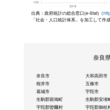
出典：政府統計の総合窓口(e-Stat)（
htt
「社会・人口統計体系」を加工して作
奈良
奈良市
大和高田市
桜井市
五條市
葛城市
宇陀市
生駒郡斑鳩町
生駒郡安堵
宇陀郡曽爾村
宇陀郡御杖