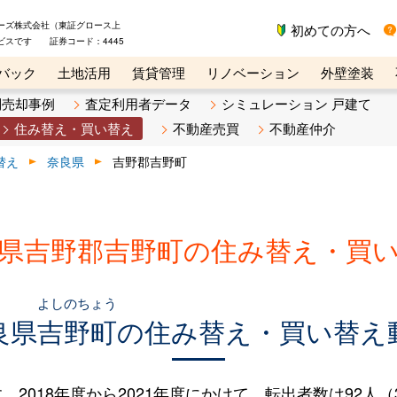
ーズ株式会社（東証グロース上
初めての方へ
ビスです 証券コード：4445
バック
土地活用
賃貸管理
リノベーション
外壁塗装
ライン講座
リビンマガジンBiz
不動産売却ご相談デスク
別売却事例
査定利用者データ
シミュレーション 戸建て
住み替え・買い替え
不動産売買
不動産仲介
替え
奈良県
吉野郡吉野町
県吉野郡吉野町の住み替え・買
よしのちょう
良県
吉野町
の住み替え・買い替え
018年度から2021年度にかけて、転出者数は92人（39