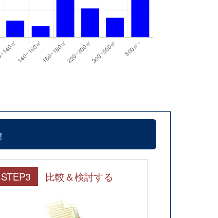
！
STEP3
比較＆検討する