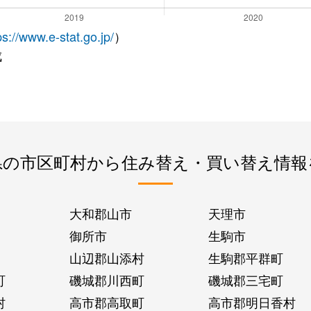
ps://www.e-stat.go.jp/
）
成
県の市区町村から住み替え・買い替え情報
大和郡山市
天理市
御所市
生駒市
山辺郡山添村
生駒郡平群町
町
磯城郡川西町
磯城郡三宅町
村
高市郡高取町
高市郡明日香村