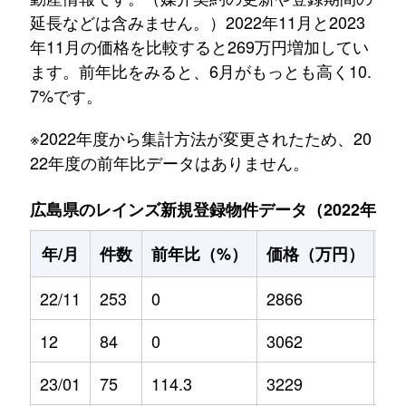
延長などは含みません。）2022年11月と2023
年11月の価格を比較すると269万円増加してい
ます。前年比をみると、6月がもっとも高く10.
7%です。
※2022年度から集計方法が変更されたため、20
22年度の前年比データはありません。
広島県のレインズ新規登録物件データ（2022年11月～
年/月
件数
前年比（%）
価格（万円）
前
22/11
253
0
2866
0
12
84
0
3062
0
23/01
75
114.3
3229
2.7