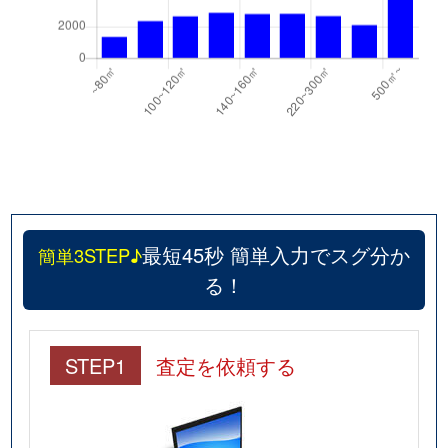
最短45秒 簡単入力でスグ分か
簡単3STEP♪
る！
STEP1
査定を依頼する