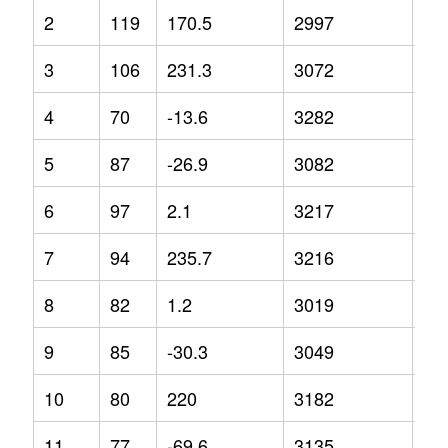
2
119
170.5
2997
-7.
3
106
231.3
3072
-4
4
70
-13.6
3282
4.9
5
87
-26.9
3082
2.8
6
97
2.1
3217
10
7
94
235.7
3216
-4.
8
82
1.2
3019
-5.
9
85
-30.3
3049
4.2
10
80
220
3182
1.3
11
77
-69.6
3135
9.4