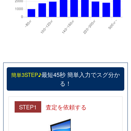
最短45秒 簡単入力でスグ分か
簡単3STEP♪
る！
STEP1
査定を依頼する