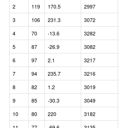
2
119
170.5
2997
-7.
3
106
231.3
3072
-4
4
70
-13.6
3282
4.9
5
87
-26.9
3082
2.8
6
97
2.1
3217
10
7
94
235.7
3216
-4.
8
82
1.2
3019
-5.
9
85
-30.3
3049
4.2
10
80
220
3182
1.3
11
77
-69.6
3135
9.4