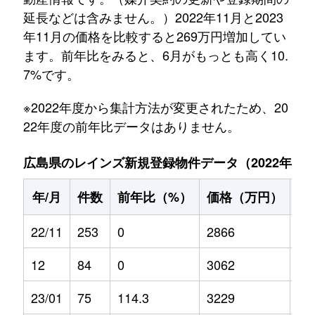
延長などは含みません。）2022年11月と2023
年11月の価格を比較すると269万円増加してい
ます。前年比をみると、6月がもっとも高く10.
7%です。
※2022年度から集計方法が変更されたため、20
22年度の前年比データはありません。
広島県のレインズ新規登録物件データ（2022年11月～
年/月
件数
前年比（%）
価格（万円）
前
22/11
253
0
2866
0
12
84
0
3062
0
23/01
75
114.3
3229
2.7