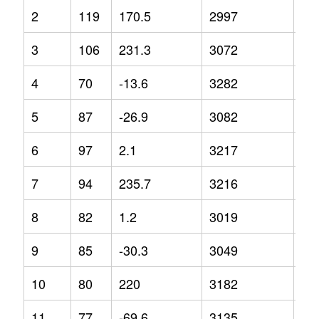
2
119
170.5
2997
-7.
3
106
231.3
3072
-4
4
70
-13.6
3282
4.9
5
87
-26.9
3082
2.8
6
97
2.1
3217
10
7
94
235.7
3216
-4.
8
82
1.2
3019
-5.
9
85
-30.3
3049
4.2
10
80
220
3182
1.3
11
77
-69.6
3135
9.4