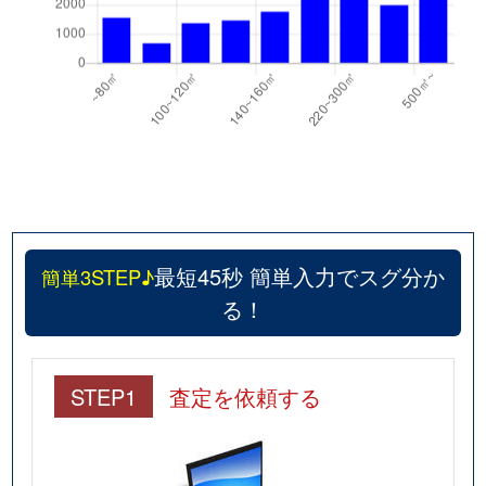
最短45秒 簡単入力でスグ分か
簡単3STEP♪
る！
STEP1
査定を依頼する