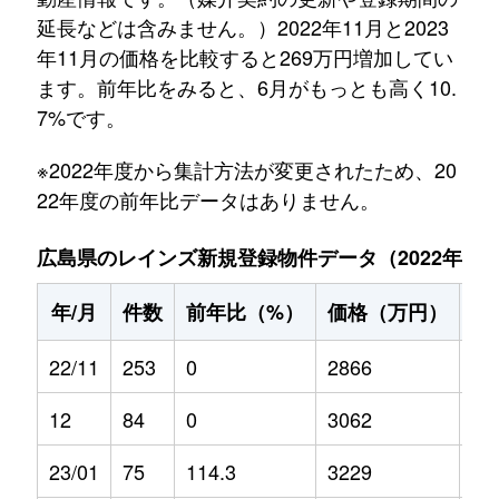
延長などは含みません。）2022年11月と2023
年11月の価格を比較すると269万円増加してい
ます。前年比をみると、6月がもっとも高く10.
7%です。
※2022年度から集計方法が変更されたため、20
22年度の前年比データはありません。
広島県のレインズ新規登録物件データ（2022年11月～
年/月
件数
前年比（%）
価格（万円）
前
22/11
253
0
2866
0
12
84
0
3062
0
23/01
75
114.3
3229
2.7