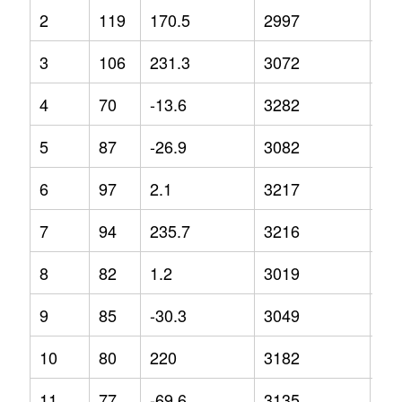
2
119
170.5
2997
-7.
3
106
231.3
3072
-4
4
70
-13.6
3282
4.9
5
87
-26.9
3082
2.8
6
97
2.1
3217
10
7
94
235.7
3216
-4.
8
82
1.2
3019
-5.
9
85
-30.3
3049
4.2
10
80
220
3182
1.3
11
77
-69.6
3135
9.4