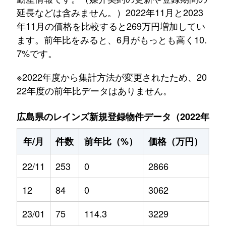
延長などは含みません。）2022年11月と2023
年11月の価格を比較すると269万円増加してい
ます。前年比をみると、6月がもっとも高く10.
7%です。
※2022年度から集計方法が変更されたため、20
22年度の前年比データはありません。
広島県のレインズ新規登録物件データ（2022年11月～
年/月
件数
前年比（%）
価格（万円）
前
22/11
253
0
2866
0
12
84
0
3062
0
23/01
75
114.3
3229
2.7