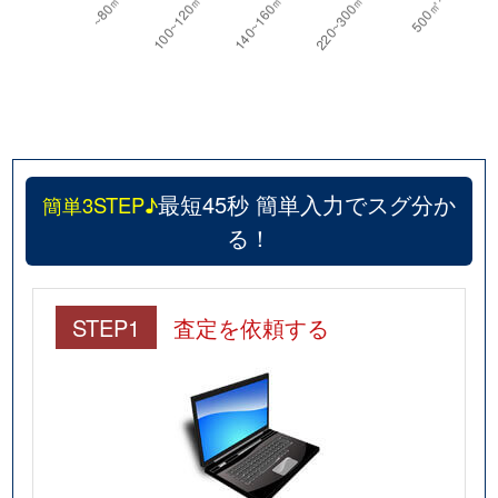
最短45秒 簡単入力でスグ分か
簡単3STEP♪
る！
STEP1
査定を依頼する