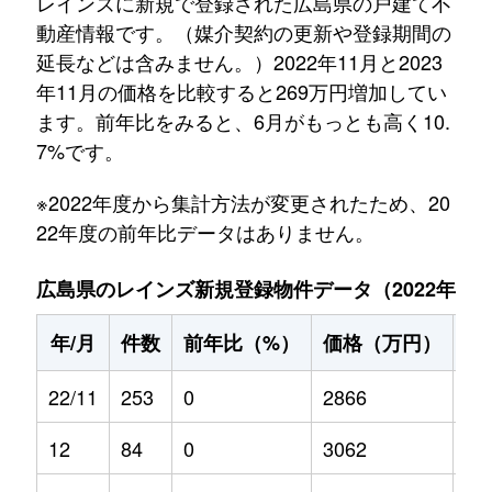
レインズに新規で登録された広島県の戸建て不
動産情報です。（媒介契約の更新や登録期間の
延長などは含みません。）2022年11月と2023
年11月の価格を比較すると269万円増加してい
ます。前年比をみると、6月がもっとも高く10.
7%です。
※2022年度から集計方法が変更されたため、20
22年度の前年比データはありません。
広島県のレインズ新規登録物件データ（2022年11月～
年/月
件数
前年比（%）
価格（万円）
前
22/11
253
0
2866
0
12
84
0
3062
0