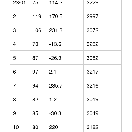
23/01
75
114.3
3229
2.7
2
119
170.5
2997
-7.
3
106
231.3
3072
-4
4
70
-13.6
3282
4.9
5
87
-26.9
3082
2.8
6
97
2.1
3217
10
7
94
235.7
3216
-4.
8
82
1.2
3019
-5.
9
85
-30.3
3049
4.2
10
80
220
3182
1.3