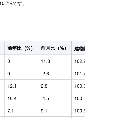
0.7%です。
2
前年比（%）
前月比（%）
）
建物面積（m
）
0
11.3
102.95
0
0
-2.6
101.45
0
12.1
2.8
100.33
-
10.4
-4.5
100.47
-
7.1
9.1
100.6
-