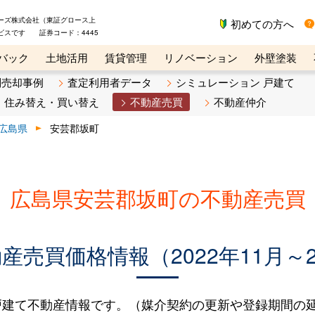
ーズ株式会社（東証グロース上
初めての方へ
ビスです 証券コード：4445
バック
土地活用
賃貸管理
リノベーション
外壁塗装
ライン講座
リビンマガジンBiz
不動産売却ご相談デスク
別売却事例
査定利用者データ
シミュレーション 戸建て
住み替え・買い替え
不動産売買
不動産仲介
広島県
安芸郡坂町
広島県安芸郡坂町の不動産売買
売買価格情報（2022年11月～2
建て不動産情報です。（媒介契約の更新や登録期間の延長