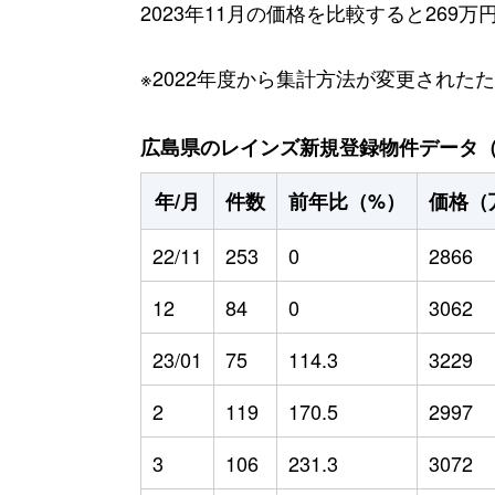
2023年11月の価格を比較すると269
※2022年度から集計方法が変更された
広島県のレインズ新規登録物件データ（20
年/月
件数
前年比（%）
価格（
22/11
253
0
2866
12
84
0
3062
23/01
75
114.3
3229
2
119
170.5
2997
3
106
231.3
3072