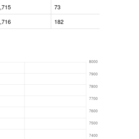
,715
73
5,132
,716
182
5,232