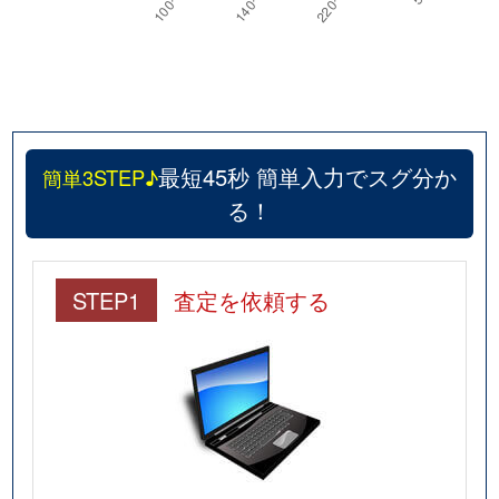
最短45秒 簡単入力でスグ分か
簡単3STEP♪
る！
STEP1
査定を依頼する