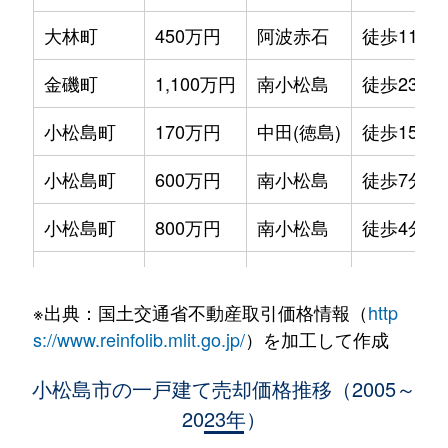
大林町
450万円
阿波赤石
徒歩11分
金磯町
1,100万円
南小松島
徒歩23分
小松島町
170万円
中田(徳島)
徒歩15分
小松島町
600万円
南小松島
徒歩7分
小松島町
800万円
南小松島
徒歩4分
立江町
1,400万円
立江
徒歩12分
※出典：国土交通省不動産取引価格情報（
http
立江町
300万円
立江
徒歩4分
s://www.reinfolib.mlit.go.jp/
）を加工して作成
中田町
280万円
南小松島
徒歩18分
小松島市の一戸建て売却価格推移（2005～
2023年）
中田町
150万円
南小松島
徒歩17分