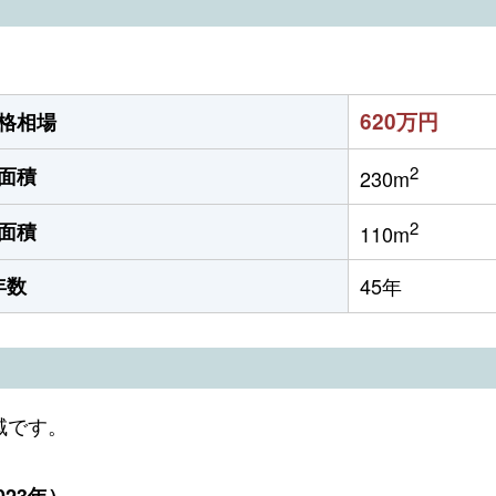
620万円
格相場
2
面積
230m
2
面積
110m
年数
45年
域です。
23年）