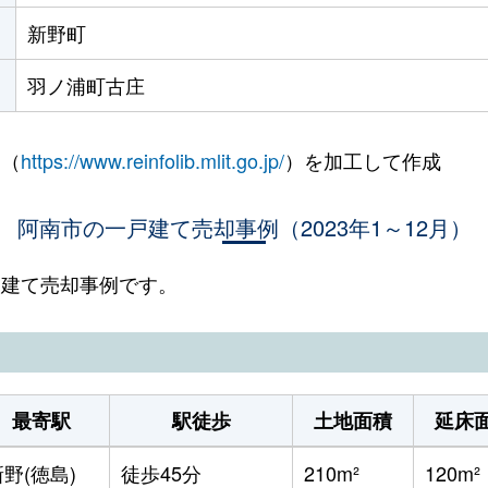
新野町
羽ノ浦町古庄
 （
https://www.reinfolib.mlit.go.jp/
）を加工して作成
阿南市の一戸建て売却事例（2023年1～12月）
一戸建て売却事例です。
最寄駅
駅徒歩
土地面積
延床
野(徳島)
徒歩45分
210m²
120m²