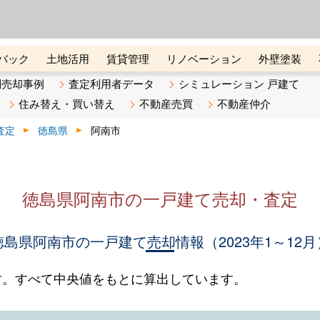
ーズ株式会社（東証グロース上
初めての方へ
ビスです 証券コード：4445
バック
土地活用
賃貸管理
リノベーション
外壁塗装
ライン講座
リビンマガジンBiz
不動産売却ご相談デスク
別売却事例
査定利用者データ
シミュレーション 戸建て
住み替え・買い替え
不動産売買
不動産仲介
査定
徳島県
阿南市
徳島県阿南市の一戸建て売却・査定
徳島県阿南市の一戸建て売却情報（2023年1～12月
す。すべて中央値をもとに算出しています。