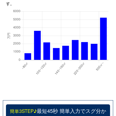
す。
最短45秒 簡単入力でスグ分か
簡単3STEP♪