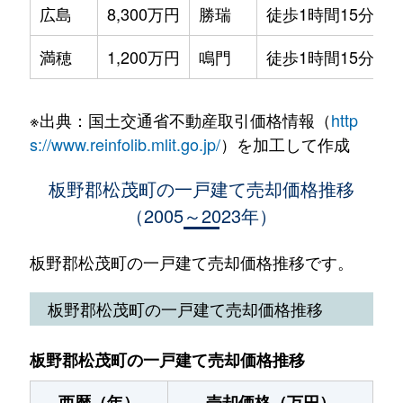
広島
8,300万円
勝瑞
徒歩1時間15分
8
満穂
1,200万円
鳴門
徒歩1時間15分
5
※出典：国土交通省不動産取引価格情報（
http
s://www.reinfolib.mlit.go.jp/
）を加工して作成
板野郡松茂町の一戸建て売却価格推移
（2005～2023年）
板野郡松茂町の一戸建て売却価格推移です。
板野郡松茂町の一戸建て売却価格推移
板野郡松茂町の一戸建て売却価格推移
西暦（年）
売却価格（万円）