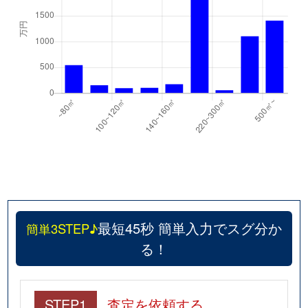
最短45秒 簡単入力でスグ分か
簡単3STEP♪
る！
STEP1
査定を依頼する