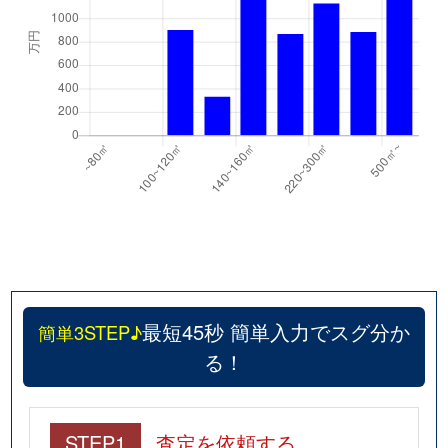
最短45秒 簡単入力でスグ分か
簡単3STEP♪
る！
STEP1
査定を依頼する