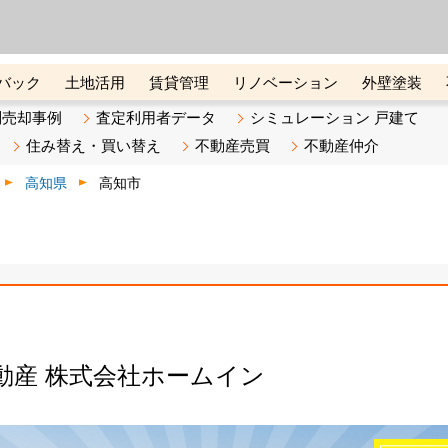
ーズ株式会社（東証グロース上
初めての方へ
ビスです 証券コード：4445
バック
土地活用
賃貸管理
リノベーション
外壁塗装
ライン講座
リビンマガジンBiz
不動産売却ご相談デスク
別売却事例
査定利用者データ
シミュレーション 戸建て
住み替え・買い替え
不動産売買
不動産仲介
高知県
高知市
動産 株式会社ホームイン