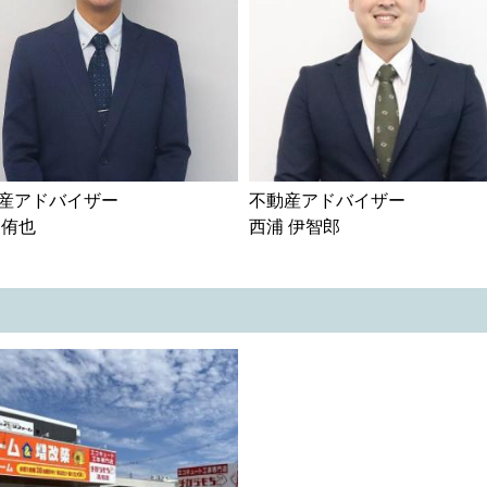
産アドバイザー

不動産アドバイザー

 侑也
西浦 伊智郎