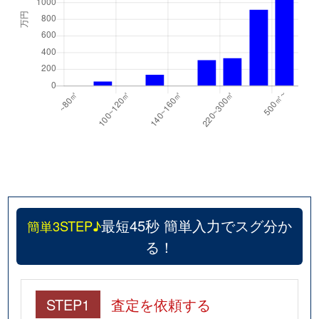
最短45秒 簡単入力でスグ分か
簡単3STEP♪
る！
STEP1
査定を依頼する