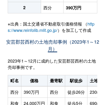
2
西分
390万円
※出典：国土交通省不動産取引価格情報 （
http
s://www.reinfolib.mlit.go.jp/
）を加工して作成
安芸郡芸西村の土地売却事例（2023年1～12
月）
2023年1～12月に成約した安芸郡芸西村の土地
売却事例です。
町名
価格
最寄駅
駅徒歩
土地面
西分
390万円
西分
徒歩26分
230m²
和食
24,000万円
和食
徒歩5分
690m²