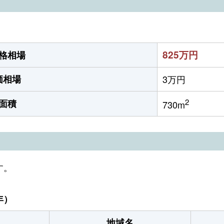
825万円
格相場
価相場
3万円
2
面積
730m
す。
年）
地域名