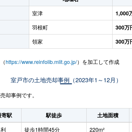
室津
1,00
羽根町
300万
領家
300万
 （
https://www.reinfolib.mlit.go.jp/
）を加工して作成
室戸市の土地売却事例（2023年1～12月）
地売却事例です。
最寄駅
駅徒歩
土地面積
半利
徒歩1時間45分
220m²