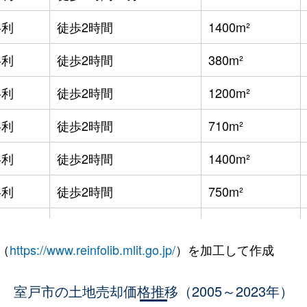
半利
徒歩2時間
1400m²
半利
徒歩2時間
380m²
半利
徒歩2時間
1200m²
半利
徒歩2時間
710m²
半利
徒歩2時間
1400m²
半利
徒歩2時間
750m²
半利
徒歩2時間
1000m²
（
https://www.reinfolib.mlit.go.jp/
）を加工して作成
半利
徒歩2時間
210m²
半利
室戸市の土地売却価格推移（2005～2023年）
徒歩2時間
100m²