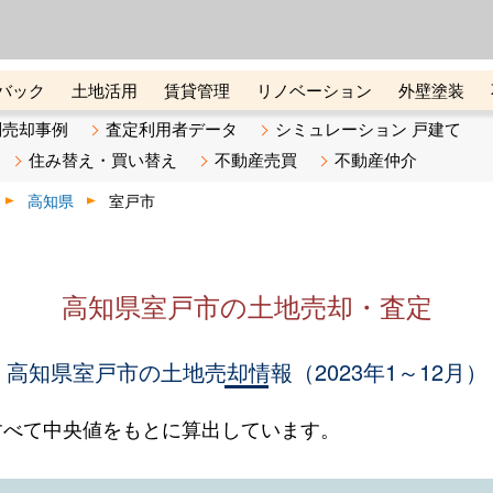
ーズ株式会社（東証グロース上
初めての方へ
ビスです 証券コード：4445
バック
土地活用
賃貸管理
リノベーション
外壁塗装
ライン講座
リビンマガジンBiz
不動産売却ご相談デスク
別売却事例
査定利用者データ
シミュレーション 戸建て
住み替え・買い替え
不動産売買
不動産仲介
高知県
室戸市
高知県室戸市の土地売却・査定
高知県室戸市の土地売却情報（2023年1～12月）
すべて中央値をもとに算出しています。