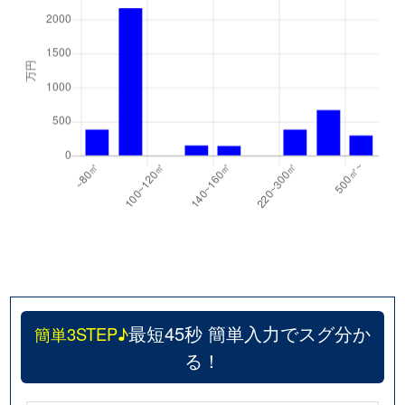
最短45秒 簡単入力でスグ分か
簡単3STEP♪
る！