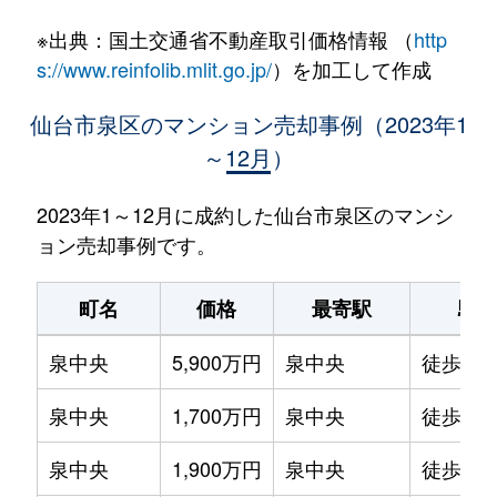
※出典：国土交通省不動産取引価格情報 （
http
s://www.reinfolib.mlit.go.jp/
）を加工して作成
仙台市泉区のマンション売却事例（2023年1
～12月）
2023年1～12月に成約した仙台市泉区のマンシ
ョン売却事例です。
町名
価格
最寄駅
駅
泉中央
5,900万円
泉中央
徒歩4分
泉中央
1,700万円
泉中央
徒歩3分
泉中央
1,900万円
泉中央
徒歩5分