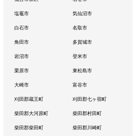
八乙女
2,200万円
八乙女
徒歩14
塩竈市
気仙沼市
八乙女中央
2,400万円
八乙女
徒歩5分
白石市
名取市
八乙女中央
1,200万円
八乙女
徒歩8分
角田市
多賀城市
八乙女中央
2,400万円
八乙女
徒歩7分
岩沼市
登米市
八乙女中央
430万円
八乙女
徒歩6分
栗原市
東松島市
八乙女中央
3,200万円
八乙女
徒歩5分
大崎市
富谷市
八乙女中央
3,300万円
八乙女
徒歩4分
刈田郡蔵王町
刈田郡七ヶ宿町
八乙女中央
柴田郡大河原町
370万円
柴田郡村田町
八乙女
徒歩4分
柴田郡柴田町
柴田郡川崎町
八乙女中央
1,700万円
八乙女
徒歩6分