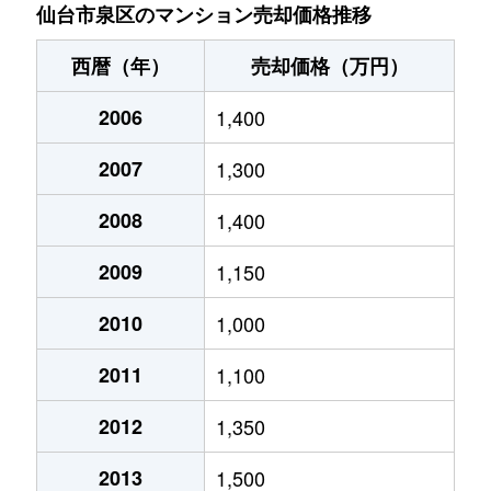
泉中央
3,700万円
泉中央
徒歩4分
仙台市泉区のマンション売却価格推移
泉中央
1,700万円
泉中央
徒歩7分
西暦（年）
売却価格（万円）
泉中央
2,800万円
泉中央
徒歩7分
2006
1,400
泉中央
4,900万円
泉中央
徒歩3分
2007
1,300
市名坂
3,100万円
泉中央
徒歩18
2008
1,400
市名坂
1,900万円
泉中央
徒歩19
2009
1,150
桂
2,300万円
泉中央
徒歩45
2010
1,000
2011
1,100
桂
2,100万円
泉中央
徒歩45
2012
1,350
桂
500万円
泉中央
徒歩24
2013
1,500
桂
450万円
泉中央
徒歩24