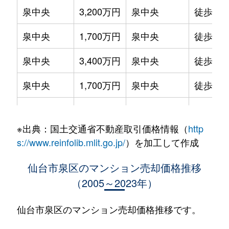
泉中央
3,200万円
泉中央
徒歩5分
泉中央
1,700万円
泉中央
徒歩10
泉中央
3,400万円
泉中央
徒歩4分
泉中央
1,700万円
泉中央
徒歩8分
泉中央
2,900万円
泉中央
徒歩9分
※出典：国土交通省不動産取引価格情報（
http
泉中央
3,600万円
泉中央
徒歩8分
s://www.reinfolib.mlit.go.jp/
）を加工して作成
泉中央
4,800万円
泉中央
徒歩3分
仙台市泉区のマンション売却価格推移
（2005～2023年）
泉中央
3,800万円
泉中央
徒歩4分
泉中央
2,200万円
泉中央
徒歩6分
仙台市泉区のマンション売却価格推移です。