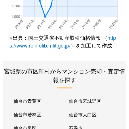
七北田
600万円
泉中央
徒歩1時
七北田
1,500万円
八乙女
徒歩14
南光台南
2,700万円
旭ケ丘(宮城)
徒歩45
※出典：国土交通省不動産取引価格情報 （
http
虹の丘
1,800万円
八乙女
徒歩26
s://www.reinfolib.mlit.go.jp/
）を加工して作成
本田町
650万円
泉中央
徒歩26
宮城県の市区町村からマンション売却・査定情
本田町
290万円
泉中央
徒歩25
報を探す
みずほ台
1,900万円
八乙女
徒歩8分
八乙女
2,000万円
八乙女
徒歩13
仙台市青葉区
仙台市宮城野区
八乙女
1,300万円
八乙女
徒歩14
仙台市若林区
仙台市太白区
八乙女
1,600万円
八乙女
徒歩14
仙台市泉区
石巻市