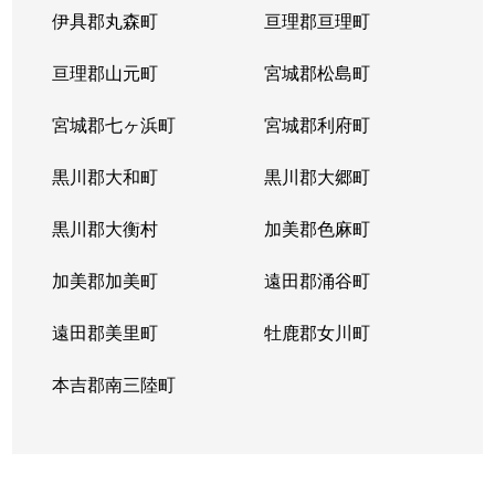
伊具郡丸森町
亘理郡亘理町
八乙女中央
2,000万円
八乙女
徒歩6分
亘理郡山元町
宮城郡松島町
宮城郡七ヶ浜町
宮城郡利府町
黒川郡大和町
黒川郡大郷町
黒川郡大衡村
加美郡色麻町
加美郡加美町
遠田郡涌谷町
遠田郡美里町
牡鹿郡女川町
本吉郡南三陸町