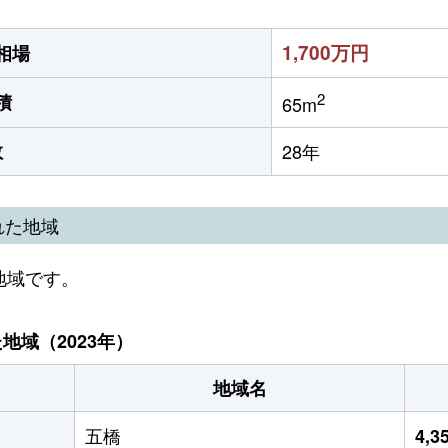
1,700万円
相場
2
積
65m
数
28年
れた地域
地域です。
域（2023年）
地域名
五橋
4,