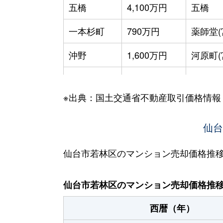
五橋
4,100万円
五橋
一本杉町
790万円
薬師堂(
沖野
1,600万円
河原町(
沖野
1,500万円
河原町(
※出典：国土交通省不動産取引価格情報
蒲町東
2,500万円
六丁の
河原町
2,300万円
河原町(
仙台
河原町
2,100万円
河原町(
仙台市若林区のマンション売却価格推
河原町
2,400万円
河原町(
仙台市若林区のマンション売却価格推
河原町
1,700万円
河原町(
西暦（年）
河原町
2,400万円
河原町(