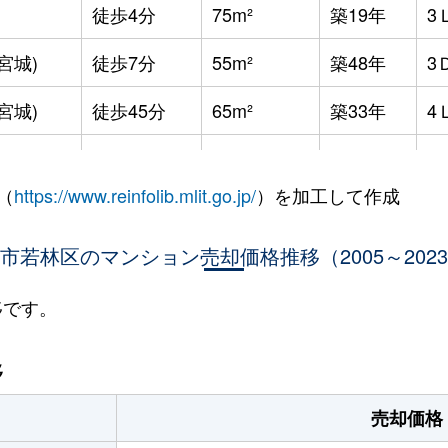
徒歩4分
75m²
築19年
3
宮城)
徒歩7分
55m²
築48年
3
宮城)
徒歩45分
65m²
築33年
4
宮城)
徒歩45分
65m²
築33年
3
（
https://www.reinfolib.mlit.go.jp/
）を加工して作成
目
徒歩8分
65m²
築28年
3
宮城)
市若林区のマンション売却価格推移（2005～202
徒歩1分
85m²
築28年
2
宮城)
徒歩9分
55m²
築24年
2
移です。
宮城)
徒歩1分
60m²
築28年
2
移
宮城)
徒歩1分
60m²
築28年
1
売却価格
宮城)
徒歩6分
105m²
築32年
3