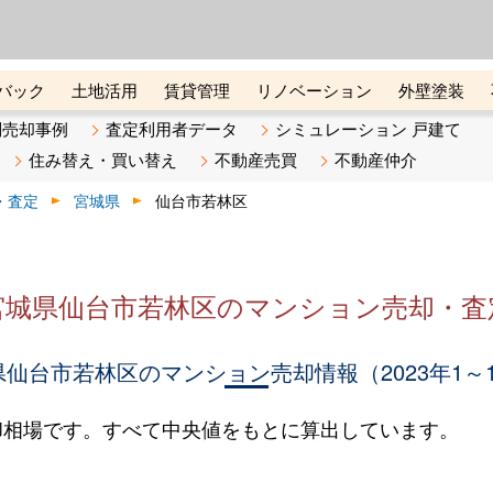
ーズ株式会社（東証グロース上
初めての方へ
ビスです 証券コード：4445
バック
土地活用
賃貸管理
リノベーション
外壁塗装
ライン講座
リビンマガジンBiz
不動産売却ご相談デスク
別売却事例
査定利用者データ
シミュレーション 戸建て
住み替え・買い替え
不動産売買
不動産仲介
・査定
宮城県
仙台市若林区
宮城県仙台市若林区のマンション売却・査
仙台市若林区のマンション売却情報（2023年1～
却相場です。すべて中央値をもとに算出しています。