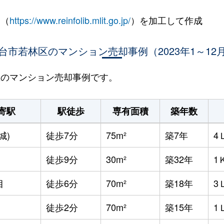
 （
https://www.reinfolib.mlit.go.jp/
）を加工して作成
台市若林区のマンション売却事例（2023年1～12
林区のマンション売却事例です。
寄駅
駅徒歩
専有面積
築年数
城)
徒歩7分
75m²
築7年
4
徒歩9分
30m²
築32年
1
目
徒歩6分
70m²
築18年
3
徒歩2分
70m²
築15年
1